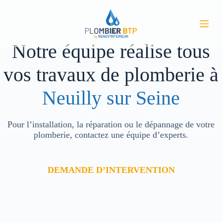
P
a
s
s
Notre équipe réalise tous
e
r
a
vos travaux de plomberie à
u
c
o
Neuilly sur Seine
n
t
e
Pour l’installation, la réparation ou le dépannage de votre
n
u
plomberie, contactez une équipe d’experts.
DEMANDE D’INTERVENTION