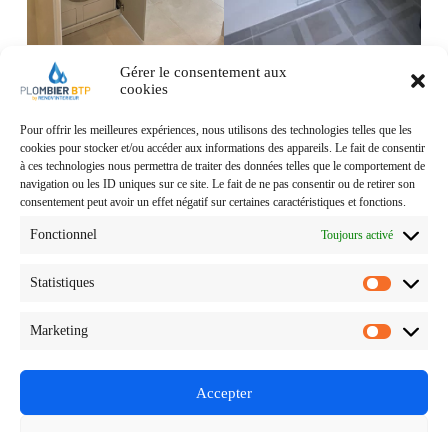
Gérer le consentement aux
cookies
Pour offrir les meilleures expériences, nous utilisons des technologies telles que les
cookies pour stocker et/ou accéder aux informations des appareils. Le fait de consentir
à ces technologies nous permettra de traiter des données telles que le comportement de
navigation ou les ID uniques sur ce site. Le fait de ne pas consentir ou de retirer son
consentement peut avoir un effet négatif sur certaines caractéristiques et fonctions.
Entreprise de plombier chauffagiste et climatisation située
à Neuilly sur Seine
Fonctionnel
Toujours activé
Statistiques
Marketing
Téléphone :
01 46 37 62 75
Accepter
Adresse :
​42 rue Madeleine Michelis, 92200 Neuilly-sur-Seine
Refuser